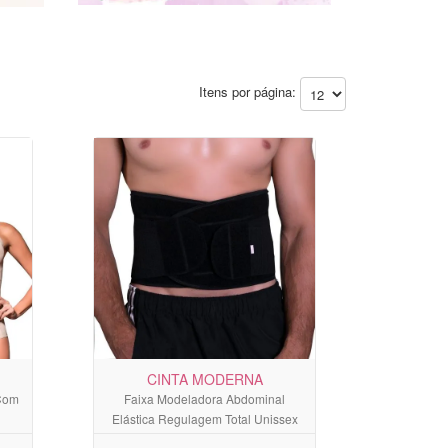
Itens por página:
CINTA MODERNA
 Com
Faixa Modeladora Abdominal
Elástica Regulagem Total Unissex