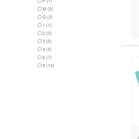
P (1)
M (5)
G (2)
1 (1)
2 (3)
3 (5)
4 (5)
6 (7)
8 (14)