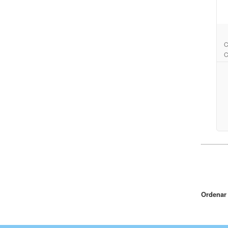
C
C
Ordenar 