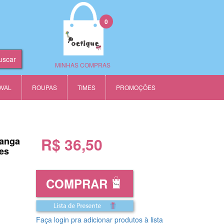
0
MINHAS COMPRAS
OVAL
ROUPAS
TIMES
PROMOÇÕES
R$ 36,50
anga
es
COMPRAR
Faça login pra adicionar produtos à lista