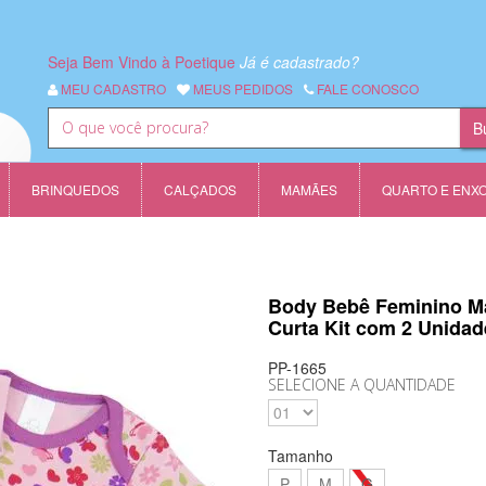
Seja Bem Vindo à Poetique
Já é cadastrado?
MEU CADASTRO
MEUS PEDIDOS
FALE CONOSCO
BRINQUEDOS
CALÇADOS
MAMÃES
QUARTO E ENX
Body Bebê Feminino M
Curta Kit com 2 Unidad
PP-1665
SELECIONE A QUANTIDADE
Tamanho
P
M
G