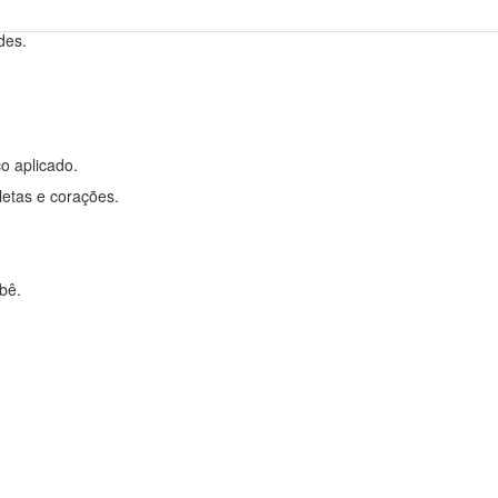
des.
o aplicado.
letas e corações.
bê.