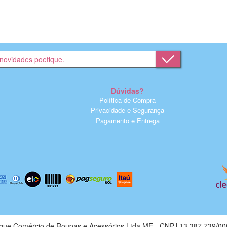
Dúvidas?
Política de Compra
Privacidade e Segurança
Pagamento e Entrega
ique Comércio de Roupas e Acessórios Ltda ME - CNPJ 13.387.739/00