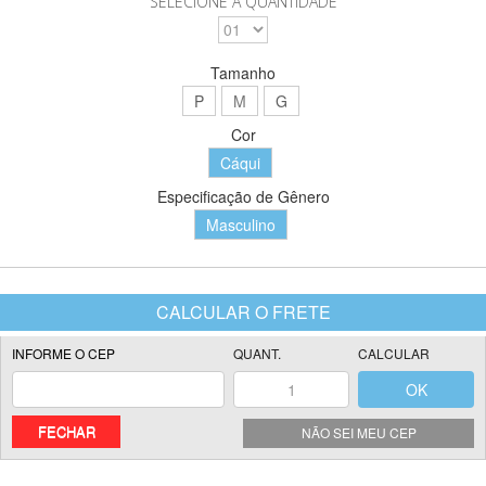
SELECIONE A QUANTIDADE
Tamanho
P
M
G
Cor
Cáqui
Especificação de Gênero
Masculino
FECHAR
NÃO SEI MEU CEP