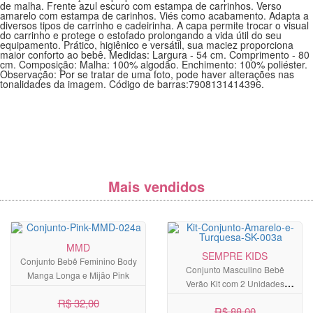
de malha. Frente azul escuro com estampa de carrinhos. Verso
amarelo com estampa de carinhos. Viés como acabamento. Adapta a
diversos tipos de carrinho e cadeirinha. A capa permite trocar o visual
do carrinho e protege o estofado prolongando a vida útil do seu
equipamento. Prático, higiênico e versátil, sua maciez proporciona
maior conforto ao bebê. Medidas: Largura - 54 cm. Comprimento - 80
cm. Composição: Malha: 100% algodão. Enchimento: 100% poliéster.
Observação: Por se tratar de uma foto, pode haver alterações nas
tonalidades da imagem. Código de barras:7908131414396.
Mais vendidos
MMD
SEMPRE KIDS
Conjunto Bebê Feminino Body
Conjunto Masculino Bebê
Manga Longa e Mijão Pink
Verão Kit com 2 Unidades
Amarelo e Azul Turquesa
R$ 32,00
R$ 88,00