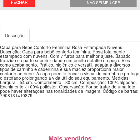
FECHAR
NÃO SEI MEU CEP
Descrição
Capa para Bebê Conforto Feminina Rosa Estampada Nuvens.
Descrição: Capa para bebê conforto feminina. Rosa totalmente
estampado com nuvens. Com 7 furos para melhor ajuste. Babado
franzido na parte superior dando um bonito detalhe na peça. Viés
como acabamento. Prático, higiênico e versátil, adapta a diversos
tipos de carrinho e cadeirinha e sua maciez proporciona maior
conforto ao bebê. A capa permite trocar o visual do carrinho e protege
o estofado prolongando a vida útil do seu equipamento. Medidas:
Largura - 54 cm. Comprimento - 80 cm. Composição: 100% algodão.
Enchimento - 100% poliéster. Observação: Por se tratar de uma foto,
pode haver alterações nas tonalidades da imagem. Código de barras:
7908131410879.
Mais vendidos