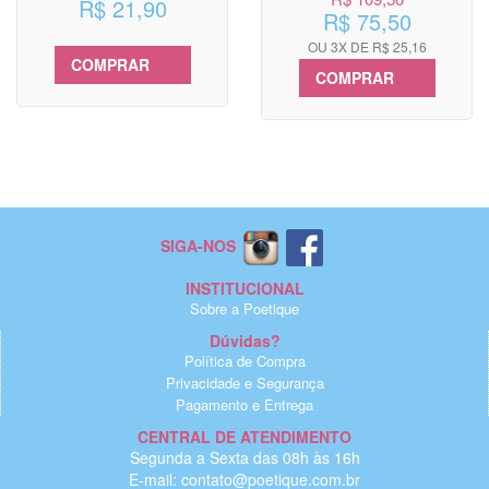
R$ 21,90
R$ 75,50
OU 3X DE R$ 25,16
COMPRAR
COMPRAR
SIGA-NOS
INSTITUCIONAL
Sobre a Poetique
Dúvidas?
Política de Compra
Privacidade e Segurança
Pagamento e Entrega
CENTRAL DE ATENDIMENTO
Segunda a Sexta das 08h às 16h
E-mail: contato@poetique.com.br