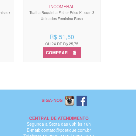
INCOMFRAL
nissex
Toalha Boquinha Fisher Price Kit com 3
Unidades Feminina Rosa
R$ 51,50
OU 2X DE R$ 25,75
COMPRAR
SIGA-NOS
CENTRAL DE ATENDIMENTO
Segunda a Sexta das 08h às 16h
E-mail: contato@poetique.com.br
Telefone: 11 2695-4450 | 2694-7547