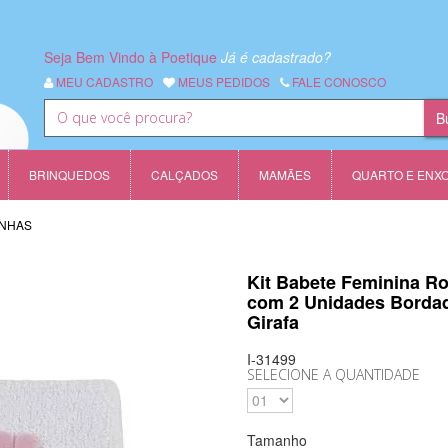
Seja Bem Vindo à Poetique
Já é cadastrado?
MEU CADASTRO
MEUS PEDIDOS
FALE CONOSCO
BRINQUEDOS
CALÇADOS
MAMÃES
QUARTO E ENX
INHAS
Kit Babete Feminina R
com 2 Unidades Borda
Girafa
I-31499
SELECIONE A QUANTIDADE
Tamanho