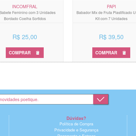
INCOMFRAL
PAPI
 Babete Feminino com 3 Unidades
Babador Mix de Fruta Plastificado U
Bordado Coelha Sortidos
Kit com 7 Unidades
R$ 25,00
R$ 39,50
COMPRAR
COMPRAR
Dúvidas?
Política de Compra
Privacidade e Segurança
Pagamento e Entrega