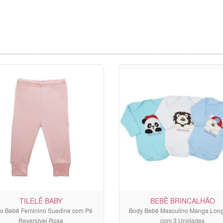
TILELÊ BABY
BEBÊ BRINCALHÃO
ão Bebê Feminino Suedine com Pé
Body Bebê Masculino Manga Long
Reversível Rosa
com 3 Unidades