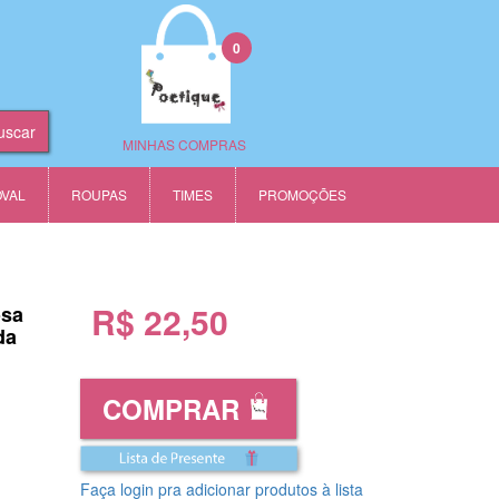
0
MINHAS COMPRAS
OVAL
ROUPAS
TIMES
PROMOÇÕES
R$ 22,50
osa
da
COMPRAR
Faça login pra adicionar produtos à lista