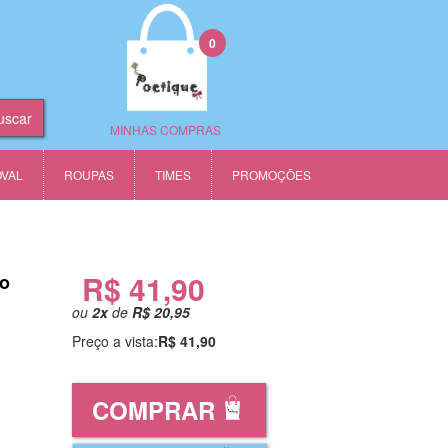
0
MINHAS COMPRAS
OVAL
ROUPAS
TIMES
PROMOÇÕES
R$ 41,90
no
ou
2
x
de
R$ 20,95
Preço a vista:
R$ 41,90
COMPRAR