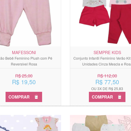
MAFESSONI
SEMPRE KIDS
jão Bebê Feminino Plush com Pé
Conjunto Infantil Feminino Verão Ki
Reversível Rosa
Unidades Cinza Mescla e Ros
R$ 25,00
R$ 112,00
R$ 19,50
R$ 77,50
OU 3X DE R$ 25,83
COMPRAR
COMPRAR