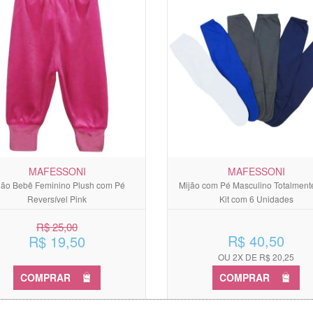
MAFESSONI
MAFESSONI
jão Bebê Feminino Plush com Pé
Mijão com Pé Masculino Totalment
Reversível Pink
Kit com 6 Unidades
R$ 25,00
R$ 40,50
R$ 19,50
OU 2X DE R$ 20,25
COMPRAR
COMPRAR