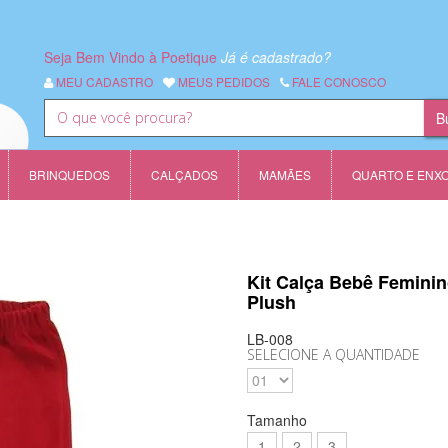
Seja Bem Vindo à Poetique
Já é cadastrado?
MEU CADASTRO
MEUS PEDIDOS
FALE CONOSCO
BRINQUEDOS
CALÇADOS
MAMÃES
QUARTO E ENX
Kit Calça Bebê Femini
Plush
LB-008
SELECIONE A QUANTIDADE
Tamanho
1
2
3