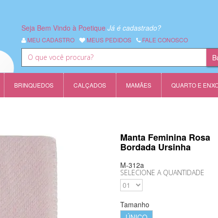
Seja Bem Vindo à Poetique
Já é cadastrado?
MEU CADASTRO
MEUS PEDIDOS
FALE CONOSCO
BRINQUEDOS
CALÇADOS
MAMÃES
QUARTO E ENX
Manta Feminina Rosa
Bordada Ursinha
M-312a
SELECIONE A QUANTIDADE
Tamanho
ÚNICO