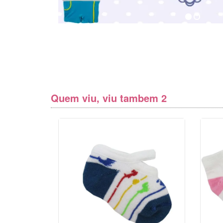
Quem viu, viu tambem 2