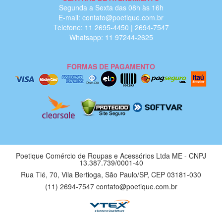
Segunda a Sexta das 08h às 16h
E-mail: contato@poetique.com.br
Telefone: 11 2695-4450 | 2694-7547
Whatsapp: 11 97244-2625
FORMAS DE PAGAMENTO
Poetique Comércio de Roupas e Acessórios Ltda ME - CNPJ
13.387.739/0001-40
Rua Tié, 70, Vila Bertioga, São Paulo/SP, CEP 03181-030
(11) 2694-7547 contato@poetique.com.br