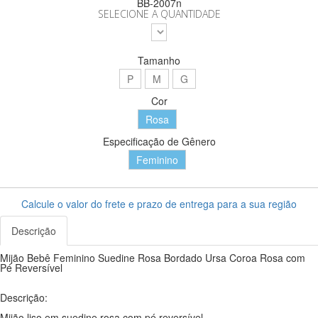
BB-2007n
SELECIONE A QUANTIDADE
Tamanho
P
M
G
Cor
Rosa
Especificação de Gênero
Feminino
Calcule o valor do frete e prazo de entrega para a sua região
Descrição
Mijão Bebê Feminino Suedine Rosa Bordado Ursa Coroa Rosa com
Pé Reversível
Descrição:
Mijão liso em suedine rosa com pé reversível