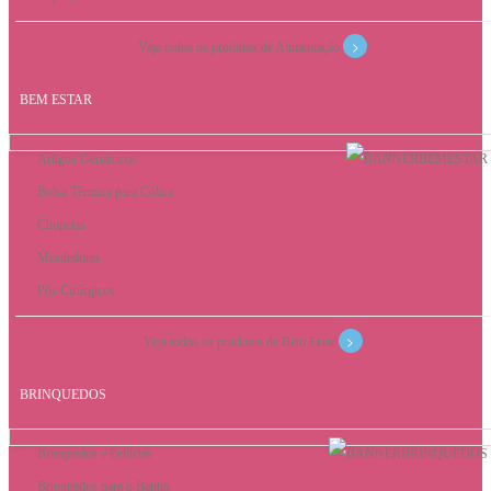
>
Veja todos os produtos de Alimentação
BEM ESTAR
Artigos Geriátricos
Bolsa Térmica para Cólica
Chupetas
Mordedores
Pós Cirúrgicos
>
Veja todos os produtos de Bem Estar
BRINQUEDOS
Brinquedos e Pelúcias
Brinquedos para o Banho