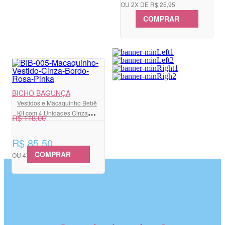
OU 2X DE R$ 25,95
COMPRAR
BICHO BAGUNÇA
Vestidos e Macaquinho Bebê
Kit com 4 Unidades Cinza
R$ 118,00
Mescla, Bordô, Rosa e Pink
R$ 85,50
COMPRAR
OU 4X DE R$ 21,37