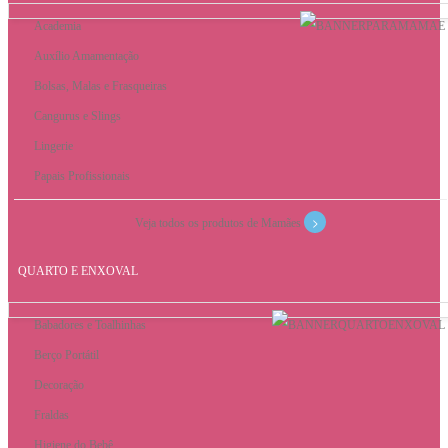
Academia
Auxílio Amamentação
Bolsas, Malas e Frasqueiras
Cangurus e Slings
Lingerie
Papais Profissionais
>
Veja todos os produtos de Mamães
QUARTO E ENXOVAL
Babadores e Toalhinhas
Berço Portátil
Decoração
Fraldas
Higiene do Bebê