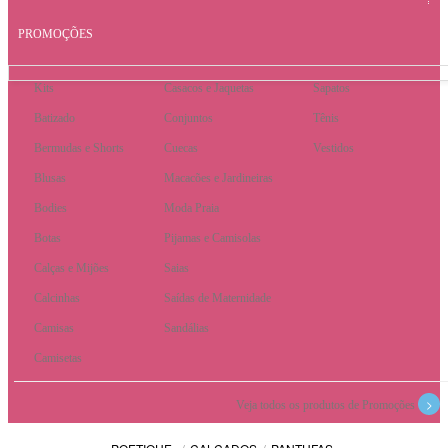
PROMOÇÕES
Kits
Casacos e Jaquetas
Sapatos
Batizado
Conjuntos
Tênis
Bermudas e Shorts
Cuecas
Vestidos
Blusas
Macacões e Jardineiras
Bodies
Moda Praia
Botas
Pijamas e Camisolas
Calças e Mijões
Saias
Calcinhas
Saídas de Maternidade
Camisas
Sandálias
Camisetas
>
Veja todos os produtos de Promoções