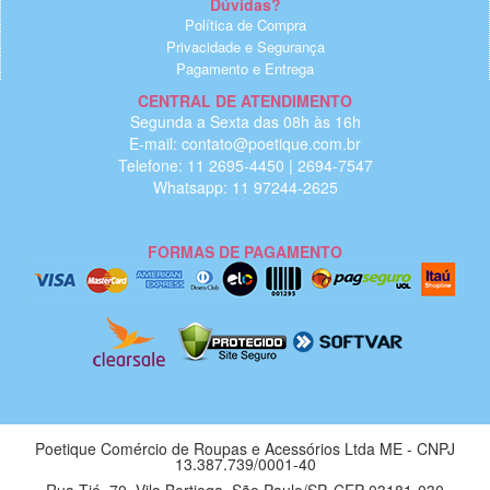
Dúvidas?
Política de Compra
Privacidade e Segurança
Pagamento e Entrega
CENTRAL DE ATENDIMENTO
Segunda a Sexta das 08h às 16h
E-mail: contato@poetique.com.br
Telefone: 11 2695-4450 | 2694-7547
Whatsapp: 11 97244-2625
FORMAS DE PAGAMENTO
Poetique Comércio de Roupas e Acessórios Ltda ME - CNPJ
13.387.739/0001-40
Rua Tié, 70, Vila Bertioga, São Paulo/SP, CEP 03181-030