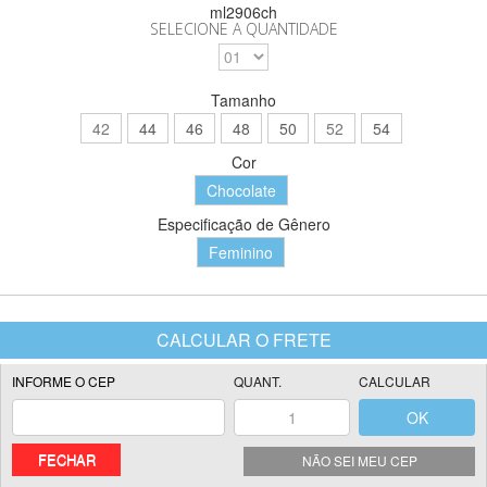
ml2906ch
SELECIONE A QUANTIDADE
Tamanho
42
44
46
48
50
52
54
Cor
Chocolate
Especificação de Gênero
Feminino
FECHAR
NÃO SEI MEU CEP