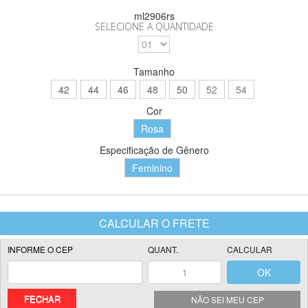
ml2906rs
SELECIONE A QUANTIDADE
Tamanho
42
44
46
48
50
52
54
Cor
Rosa
Especificação de Gênero
Feminino
FECHAR
NÃO SEI MEU CEP