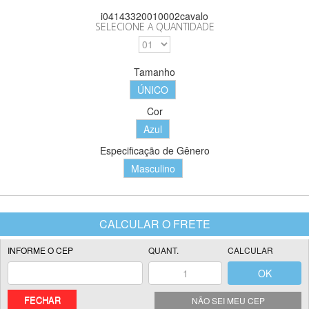
i04143320010002cavalo
SELECIONE A QUANTIDADE
Tamanho
ÚNICO
Cor
Azul
Especificação de Gênero
Masculino
FECHAR
NÃO SEI MEU CEP