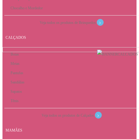
Chocalho e Mordedor
>
Veja todos os produtos de Brinquedos
CALÇADOS
Botas
Meias
Pantufas
Sandálias
Sapatos
Tênis
>
Veja todos os produtos de Calçados
MAMÃES