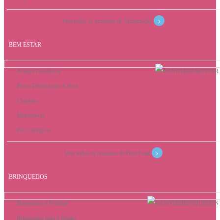
>
Veja todos os produtos de Alimentação
BEM ESTAR
Artigos Geriátricos
Bolsa Térmica para Cólica
Chupetas
Mordedores
Pós Cirúrgicos
>
Veja todos os produtos de Bem Estar
BRINQUEDOS
Brinquedos e Pelúcias
Brinquedos para o Banho