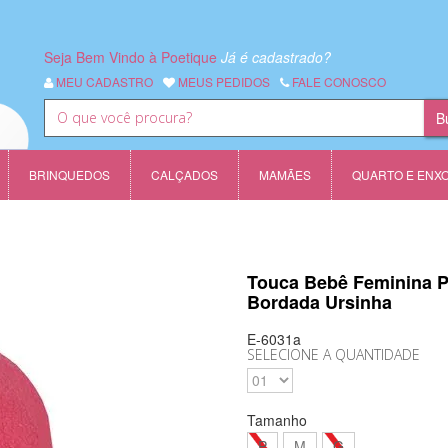
Seja Bem Vindo à Poetique
Já é cadastrado?
MEU CADASTRO
MEUS PEDIDOS
FALE CONOSCO
BRINQUEDOS
CALÇADOS
MAMÃES
QUARTO E ENX
Touca Bebê Feminina P
Bordada Ursinha
E-6031a
SELECIONE A QUANTIDADE
Tamanho
P
M
G