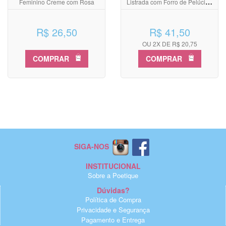
Feminino Creme com Rosa
Listrada com Forro de Pelúcia -
24 a 36 meses
R$ 26,50
R$ 41,50
OU 2X DE R$ 20,75
COMPRAR
COMPRAR
SIGA-NOS
INSTITUCIONAL
Sobre a Poetique
Dúvidas?
Política de Compra
Privacidade e Segurança
Pagamento e Entrega