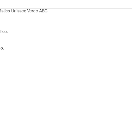
stico Unissex Verde ABC.
ico.
so.