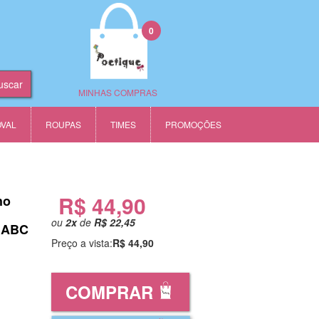
0
MINHAS COMPRAS
OVAL
ROUPAS
TIMES
PROMOÇÕES
R$ 44,90
ho
ou
2
x
de
R$ 22,45
e ABC
Preço a vista:
R$ 44,90
COMPRAR