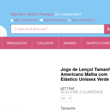
Seja Bem Vindo à Poetique
Já é cadastrado?
MEU CADASTRO
MEUS PEDIDOS
FALE CONOSCO
BRINQUEDOS
CALÇADOS
MAMÃES
QUARTO E ENX
Jogo de Lençol Taman
Americano Malha com
Elástico Unissex Verd
p2713vd
SELECIONE A QUANTIDADE
Tamanho