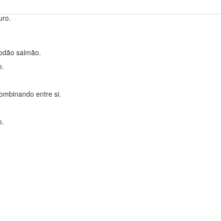
uro.
odão salmão.
o.
mbinando entre si.
o.