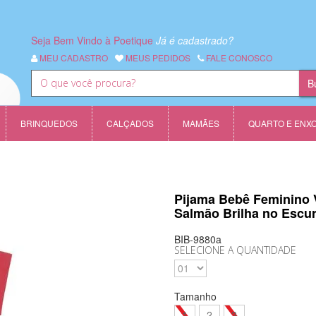
Seja Bem Vindo à Poetique
Já é cadastrado?
MEU CADASTRO
MEUS PEDIDOS
FALE CONOSCO
BRINQUEDOS
CALÇADOS
MAMÃES
QUARTO E ENX
Pijama Bebê Feminino 
Salmão Brilha no Escu
BIB-9880a
SELECIONE A QUANTIDADE
Tamanho
1
2
3