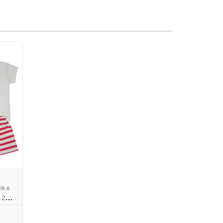
nk e
 2