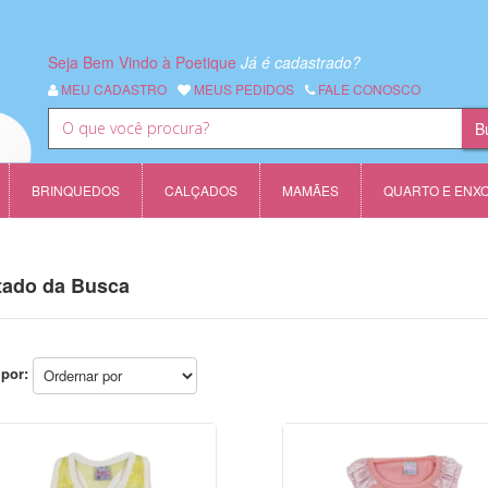
Seja Bem Vindo à Poetique
Já é cadastrado?
MEU CADASTRO
MEUS PEDIDOS
FALE CONOSCO
BRINQUEDOS
CALÇADOS
MAMÃES
QUARTO E ENX
tado da Busca
por: