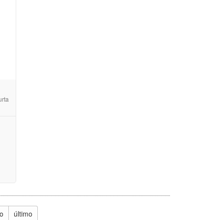
rta
o
último