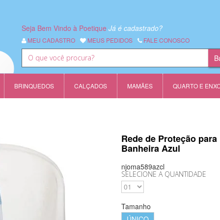
Seja Bem Vindo à Poetique
Já é cadastrado?
MEU CADASTRO
MEUS PEDIDOS
FALE CONOSCO
BRINQUEDOS
CALÇADOS
MAMÃES
QUARTO E ENX
Rede de Proteção para
Banheira Azul
njoma589azcl
SELECIONE A QUANTIDADE
Tamanho
ÚNICO