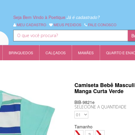
Seja Bem Vindo à Poetique
Já é cadastrado?
MEU CADASTRO
MEUS PEDIDOS
FALE CONOSCO
BRINQUEDOS
CALÇADOS
MAMÃES
QUARTO E ENX
Camiseta Bebê Mascul
Manga Curta Verde
BIB-9821e
SELECIONE A QUANTIDADE
Tamanho
1
2
3