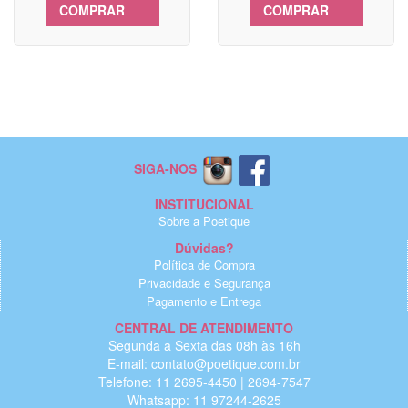
COMPRAR
COMPRAR
SIGA-NOS
INSTITUCIONAL
Sobre a Poetique
Dúvidas?
Política de Compra
Privacidade e Segurança
Pagamento e Entrega
CENTRAL DE ATENDIMENTO
Segunda a Sexta das 08h às 16h
E-mail: contato@poetique.com.br
Telefone: 11 2695-4450 | 2694-7547
Whatsapp: 11 97244-2625