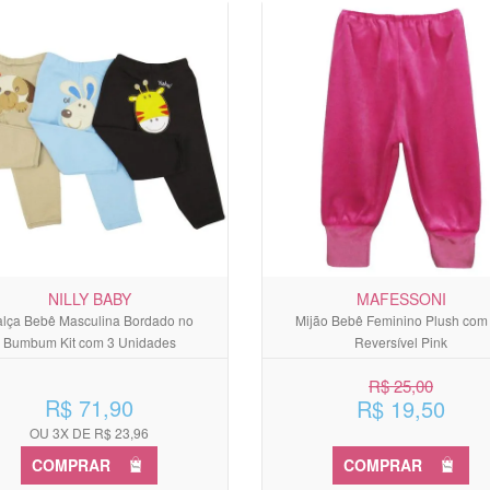
NILLY BABY
MAFESSONI
lça Bebê Masculina Bordado no
Mijão Bebê Feminino Plush com
Bumbum Kit com 3 Unidades
Reversível Pink
R$ 25,00
R$ 71,90
R$ 19,50
OU 3X DE R$ 23,96
COMPRAR
COMPRAR