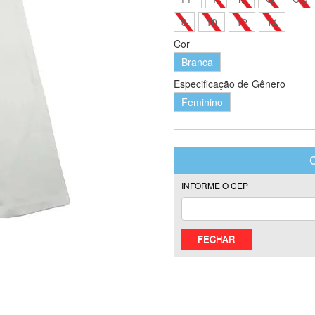
8
10
12
14
Cor
Branca
Especificação de Gênero
Feminino
FECHAR