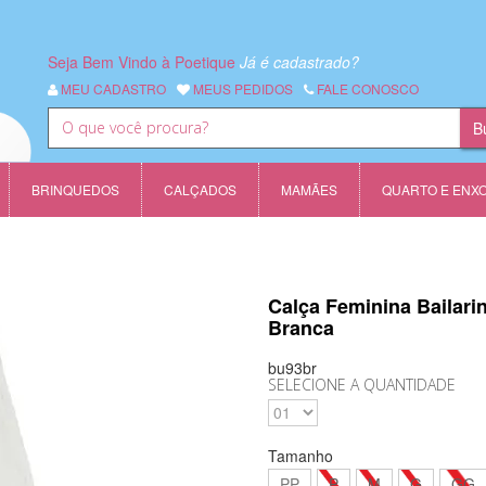
Seja Bem Vindo à Poetique
Já é cadastrado?
MEU CADASTRO
MEUS PEDIDOS
FALE CONOSCO
BRINQUEDOS
CALÇADOS
MAMÃES
QUARTO E ENX
Calça Feminina Bailari
Branca
bu93br
SELECIONE A QUANTIDADE
Tamanho
PP
P
M
G
GG