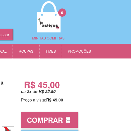
0
MINHAS COMPRAS
OVAL
ROUPAS
TIMES
PROMOÇÕES
R$ 45,00
na
ou
2
x
de
R$ 22,50
Preço a vista:
R$ 45,00
COMPRAR
EG