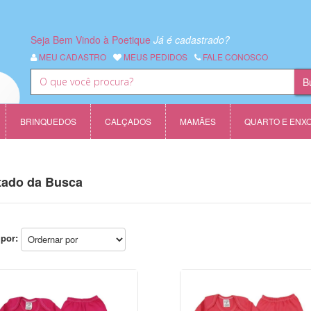
Seja Bem Vindo à Poetique
Já é cadastrado?
MEU CADASTRO
MEUS PEDIDOS
FALE CONOSCO
BRINQUEDOS
CALÇADOS
MAMÃES
QUARTO E ENX
tado da Busca
por: