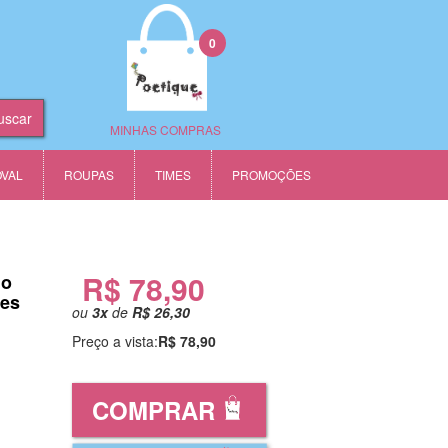
0
MINHAS COMPRAS
OVAL
ROUPAS
TIMES
PROMOÇÕES
R$ 78,90
no
des
ou
3
x
de
R$ 26,30
Preço a vista:
R$ 78,90
COMPRAR