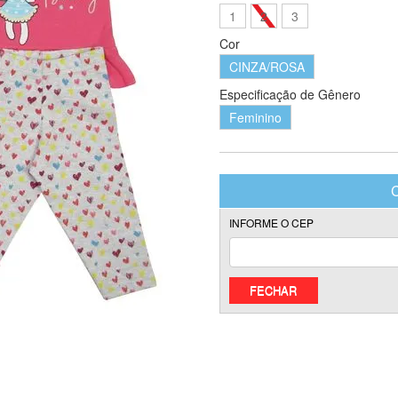
1
2
3
Cor
CINZA/ROSA
Especificação de Gênero
Feminino
FECHAR