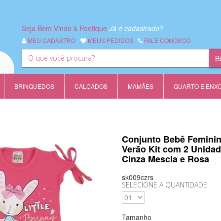
Seja Bem Vindo à Poetique
Já é cadastrado?
MEU CADASTRO
MEUS PEDIDOS
FALE CONOSCO
BRINQUEDOS
CALÇADOS
MAMÃES
QUARTO E ENX
Conjunto Bebê Femini
Verão Kit com 2 Unida
Cinza Mescla e Rosa
sk009czrs
SELECIONE A QUANTIDADE
Tamanho