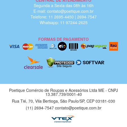
CENTRAL DE ATENDIMENTO
Segunda a Sexta das 08h às 16h
E-mail: contato@poetique.com.br
Telefone: 11 2695-4450 | 2694-7547
Whatsapp: 11 97244-2625
FORMAS DE PAGAMENTO
Poetique Comércio de Roupas e Acessórios Ltda ME - CNPJ
13.387.739/0001-40
Rua Tié, 70, Vila Bertioga, São Paulo/SP, CEP 03181-030
(11) 2694-7547 contato@poetique.com.br